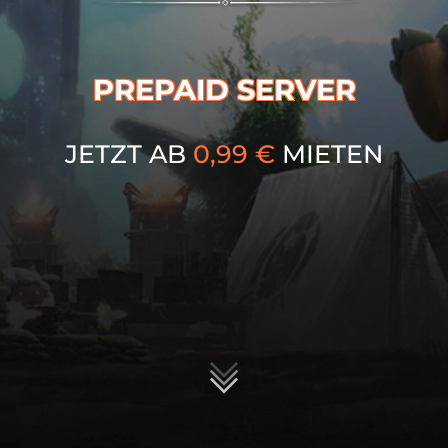
PREPAID SERVER
JETZT AB
0,99
€
MIETEN