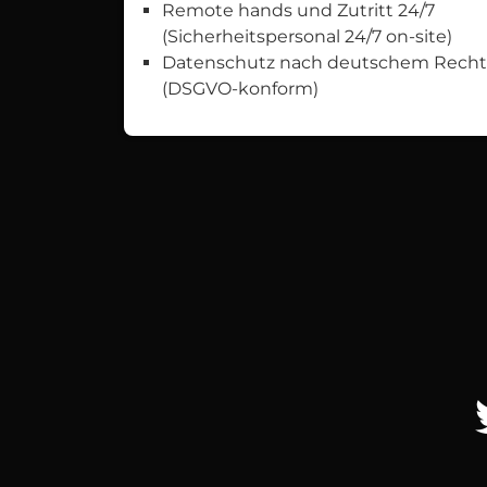
Remote hands und Zutritt 24/7
(Sicherheitspersonal 24/7 on-site)
Datenschutz nach deutschem Recht
(DSGVO-konform)