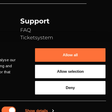
Support
FAQ
Ticketsystem
Discord
TeamSpeak
Allow all
E-Mail Support
alyse our
ing and
Allow selection
r that
Deny
Datenschutz
Impressum
Show details