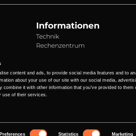
Informationen
Technik
Rechenzentrum
DDoS Schutz
Partner
s
News Blog
ise content and ads, to provide social media features and to an
rmation about your use of our site with our social media, advertis
Server Status
 combine it with other information that you’ve provided to them o
 use of their services.
o und inkl. der gesetzlichen Mehrwertsteuer.
Marke von Andreas
Preferences
Statistics
Marketing