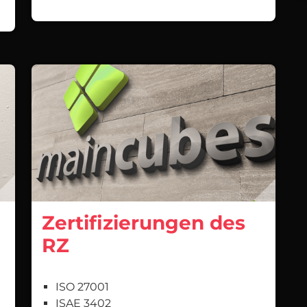
Zertifizierungen des
RZ
ISO 27001
ISAE 3402