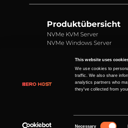
Produktübersicht
NVMe KVM Server
NVMe Windows Server
NVMe vServer
Teamspeak 3 Server
This website uses cookie
Webspace
We use cookies to personal
traffic. We also share info
Domains
analytics partners who may
they’ve collected from your
Alle Preise verstehen sich in Eur
© 2016 - 2026 BERO HOST | Eine 
Beck
Consent
Necessary