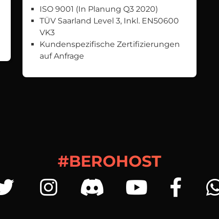
ISO 9001 (In Planung Q3 2020)
TÜV Saarland Level 3, Inkl. EN50600
VK3
Kundenspezifische Zertifizierungen
auf Anfrage
#BEROHOST