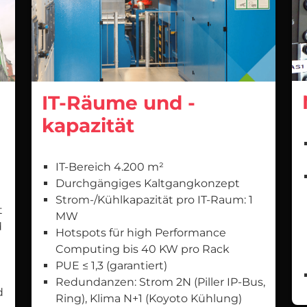
IT-Räume und -
kapazität
IT-Bereich 4.200 m²
Durchgängiges Kaltgangkonzept
Strom-/Kühlkapazität pro IT-Raum: 1
t
MW
d
Hotspots für high Performance
Computing bis 40 KW pro Rack
PUE ≤ 1,3 (garantiert)
Redundanzen: Strom 2N (Piller IP-Bus,
d
Ring), Klima N+1 (Koyoto Kühlung)