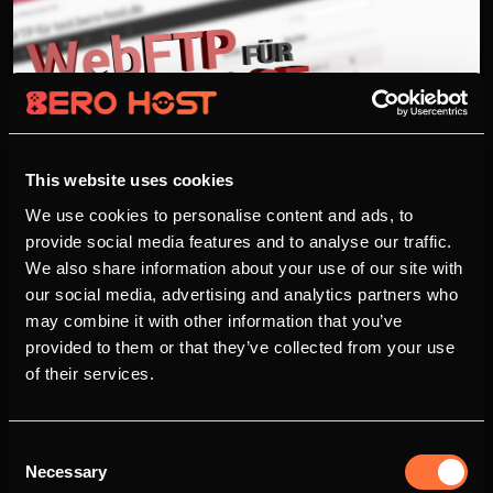
This website uses cookies
We use cookies to personalise content and ads, to
WebFTP ab sofort für alle
provide social media features and to analyse our traffic.
Webspace Produkte
We also share information about your use of our site with
our social media, advertising and analytics partners who
28.05.2017 - 19:41 Uhr
René Röth
7508
may combine it with other information that you’ve
Mit der neusten Version 1.3.0 im BERO-HOST.DE
provided to them or that they’ve collected from your use
Webinterface, ist es nun möglich über den
of their services.
Browser seinen Webspace direkt verwalten,
Dateien hoch- oder herunterzuladen, bearbeiten
oder zu löschen. Dies ist für alle Webspace
Consent
Necessary
Produkte möglich. Wie komme ich zu dieser
Selection