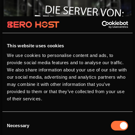
This website uses cookies
We use cookies to personalise content and ads, to
provide social media features and to analyse our traffic.
Die Server von BERO-
We also share information about your use of our site with
HOST.DE
our social media, advertising and analytics partners who
01.07.2017 - 22:15 Uhr
René Röth
8075
may combine it with other information that you’ve
provided to them or that they’ve collected from your use
Bisher sind nicht viele Details bekannt, wo
of their services.
BERO-HOST.DE seine Server betreibt. Eine
„Technik“-Seite ist zwar geplant und wird auch
umgesetzt, dennoch kann die Fertigstellung
Consent
noch einige Wochen Zeit in Anspruch nehmen.
Necessary
Selection
Doch wir wollen euch nicht weiter hinhalten und