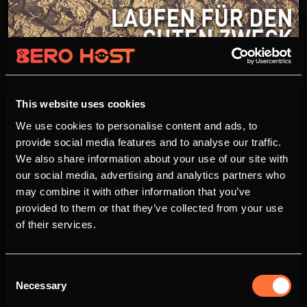
This website uses cookies
We use cookies to personalise content and ads, to
provide social media features and to analyse our traffic.
Spendenlauf: Laufen für den
We also share information about your use of our site with
guten Zweck!
our social media, advertising and analytics partners who
23.05.2019 - 11:47 Uhr
Michael Eisele
8879
may combine it with other information that you’ve
provided to them or that they’ve collected from your use
Wir von BERO-HOST.DE unterstützen nicht nur
of their services.
virtuelle Projekte, sondern setzen uns auch für
humanitäre Hilfsprojekte ein. So unterstützen
wir mit unserem Beitrag, drei Auszubildende
Consent
(Abinaya, Isabell und Timo) aus Frankfurt am
Necessary
Selection
Main, welche sich für einen Spendenlauf