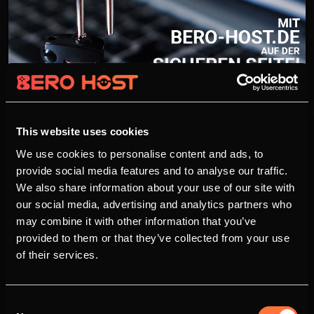
This website uses cookies
Mehr Sicherheit durch Zwei-
We use cookies to personalise content and ads, to
Faktor-Authentifizierung
provide social media features and to analyse our traffic.
We also share information about your use of our site with
16.06.2017 - 22:30 Uhr
René Röth
6789
our social media, advertising and analytics partners who
Sicherheit wird nicht nur allgemein in den Zeiten
may combine it with other information that you’ve
des Internets großgeschrieben, auch wir von
provided to them or that they’ve collected from your use
BERO-HOST.DE sind auf Sicherheit bedacht,
of their services.
sodass wir mit unserer neusten Interface Version
1.4.0 die Zwei-Faktor-Authentifizierung
eingefügt haben.&nbsp;Wie stelle ich die Zwei-
Consent