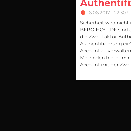
Authentif
16.06.2017 - 22:30 
Sicherheit wird nicht
BERO-HOST.DE sind auf
die Zwei-Faktor-Authe
Authentifizierung ein
Account zu verwalten.
Methoden bietet mir 
Account mit der Zwei-