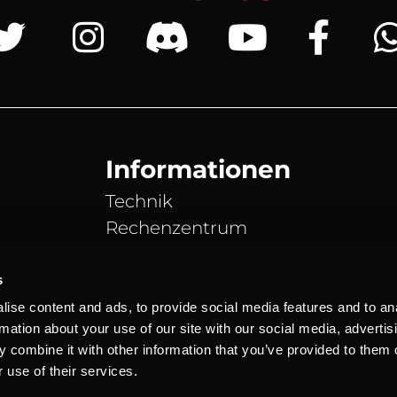
Informationen
Technik
Rechenzentrum
DDoS Schutz
Partner
s
News Blog
ise content and ads, to provide social media features and to an
rmation about your use of our site with our social media, advertis
Server Status
 combine it with other information that you’ve provided to them o
 use of their services.