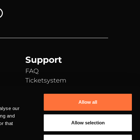
Support
FAQ
Ticketsystem
Discord
TeamSpeak
Allow all
E-Mail Support
alyse our
ing and
Allow selection
r that