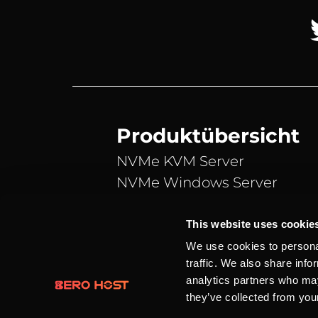
Produktübersicht
NVMe KVM Server
NVMe Windows Server
NVMe vServer
Teamspeak 3 Server
This website uses cookie
Webspace
We use cookies to personal
traffic. We also share info
Domains
analytics partners who may
they’ve collected from your