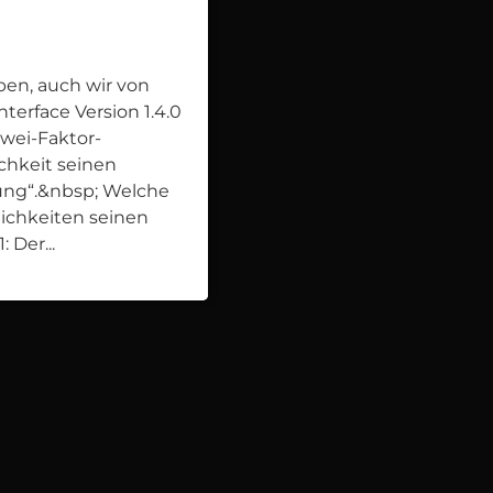
ben, auch wir von
terface Version 1.4.0
Zwei-Faktor-
chkeit seinen
rung“.&nbsp; Welche
ichkeiten seinen
 Der...