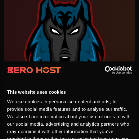
This website uses cookies
We use cookies to personalise content and ads, to
provide social media features and to analyse our traffic.
We also share information about your use of our site with
our social media, advertising and analytics partners who
Vuptrox
may combine it with other information that you’ve
Vuptrox ist eine erfolgreiche und aufstrebende
provided to them or that they’ve collected from your use