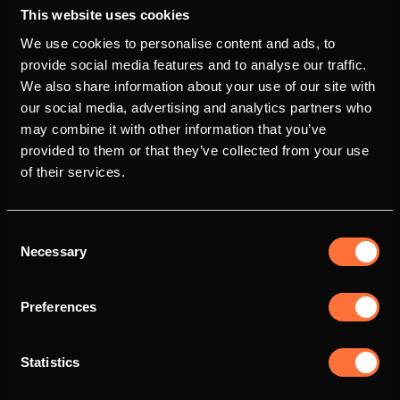
jeder Zeit bereitstehen soll verbieten wir die
This website uses cookies
Nutzung von sehr leistungshungrigen
We use cookies to personalise content and ads, to
Anwendungen wie z.B. Miner für Bitcoins.
provide social media features and to analyse our traffic.
Wenn eine sehr starke CPU Auslastung auf
We also share information about your use of our site with
dem Server erkennbar sein sollte, dann wird
our social media, advertising and analytics partners who
der Support kontaktiert, um mehr über die
may combine it with other information that you’ve
Auslastung zu erfahren.
provided to them or that they’ve collected from your use
BERO HOST kann in diesem Fall den Kunden
of their services.
vom Angebot ausschließen, sollte dieser
nicht kooperieren.
Diese Regelung gilt auch für die Bandbreite
Consent
des KVM Rootservers. Damit jedem Kunden
Necessary
Selection
ausreichend Bandbreite zur Verfügung
steht, können vereinzelt Server durch unser
Preferences
System gestoppt werden, wenn ein
Verdacht auf einen ausgehenden DDoS-
Angriff oder eine Überbeanspruchung der
Statistics
gebuchten Leistung besteht.
Diese Regelung greift nur bei sehr auffälliger