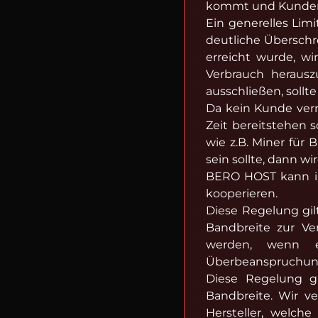
kommt und Kunden d
Ein generelles Lim
deutliche Übersch
erreicht wurde, w
Verbrauch heraus
ausschließen, sollte
Da kein Kunde vern
Zeit bereitstehen 
wie z.B. Miner für
sein sollte, dann w
BERO HOST kann in
kooperieren.
Diese Regelung gil
Bandbreite zur Ve
werden, wenn e
Überbeanspruchung
Diese Regelung gr
Bandbreite. Wir v
Hersteller, welch