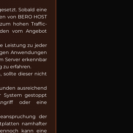
esetzt. Sobald eine
nden von BERO HOST
zum hohen Traffic-
unden vom Angebot
e Leistung zu jeder
ngrigen Anwendungen
em Server erkennbar
 zu erfahren.
ollte dieser nicht
 Kunden ausreichend
er System gestoppt
griff oder eine
rbeanspruchung der
tplatten namhafter
 Dennoch kann eine