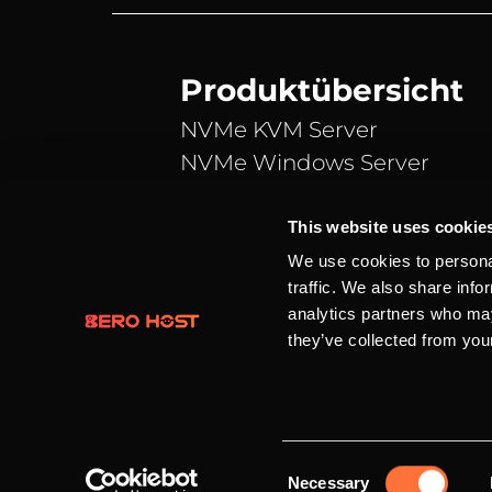
Produktübersicht
NVMe KVM Server
NVMe Windows Server
NVMe vServer
Teamspeak 3 Server
This website uses cookie
Webspace
We use cookies to personal
traffic. We also share info
Domains
analytics partners who may
they’ve collected from your
Alle Preise verstehen sich in Eur
© 2016 - 2026 BERO HOST | Eine 
Beck
Consent
Necessary