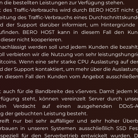
ie bestellten Leistungen zur Verfügung stehen.
it des Traffic-Verbrauchs wird durch BERO HOST nicht g
reitung des Traffic-Verbrauchs eines Durchschnittsku
ird der Support darüber informiert, um Hintergründe 
zufinden. BERO HOST kann in diesem Fall den K
 dieser nicht kooperieren.
achlässigt werden soll und jedem Kunden die bezahlt
soll verbieten wir die Nutzung von sehr leistungshu
 Bitcoins. Wenn eine sehr starke CPU Auslastung auf d
ird der Support kontaktiert, um mehr über die Auslastung
 diesem Fall den Kunden vom Angebot ausschließen, s
t auch für die Bandbreite des vServers. Damit jedem
rfügung steht, können vereinzelt Server durch uns
in Verdacht auf einen ausgehenden DDoS-An
 der gebuchten Leistung besteht.
eift nur bei sehr auffälliger und sehr hoher Übe
erbauen in unseren Systemen ausschließlich SSD Fes
e speziell für den Serverbetrieb entwickelt wurden.