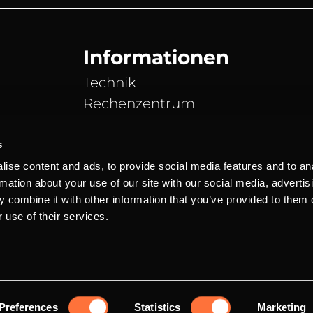
Informationen
Technik
Rechenzentrum
DDoS Schutz
Partner
s
News Blog
ise content and ads, to provide social media features and to an
rmation about your use of our site with our social media, advertis
Server Status
 combine it with other information that you’ve provided to them o
 use of their services.
o und inkl. der gesetzlichen Mehrwertsteuer.
Marke von Andreas
Preferences
Statistics
Marketing