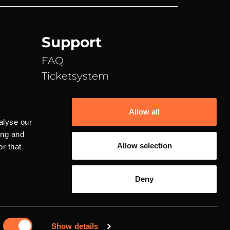
Support
FAQ
Ticketsystem
Discord
TeamSpeak
Allow all
E-Mail Support
alyse our
ing and
Allow selection
r that
Deny
Datenschutz
Impressum
Show details