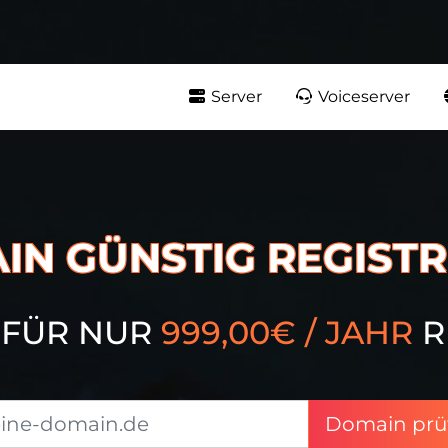
Server
Voiceserver
IN GÜNSTIG REGISTR
 FÜR NUR
999,00€ / JAHR
R
Domain prü