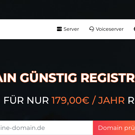
Server
Voiceserver
IN GÜNSTIG REGISTR
 FÜR NUR
179,00€ / JAHR
R
Domain prü