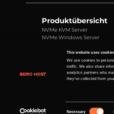
Produktübersicht
NVMe KVM Server
NVMe Windows Server
NVMe vServer
Teamspeak 3 Server
This website uses cookie
Webspace
We use cookies to personal
traffic. We also share info
Domains
analytics partners who may
they’ve collected from your
Alle Preise verstehen sich in Eur
© 2016 - 2026 BERO HOST | Eine 
Beck
Consent
Necessary