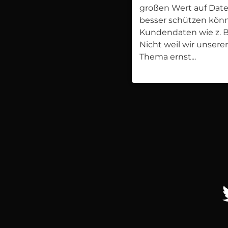
großen Wert auf Dat
besser schützen könne
Kundendaten wie z. B.
Nicht weil wir unsere
Thema ernst...