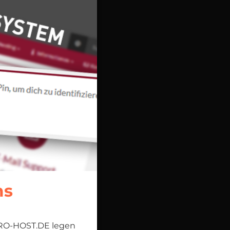
ms
BERO-HOST.DE legen