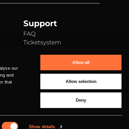
Support
FAQ
Ticketsystem
Discord
TeamSpeak
Allow all
E-Mail Support
alyse our
ing and
Allow selection
r that
Deny
Datenschutz
Impressum
Show details