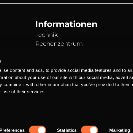
Informationen
Technik
Rechenzentrum
DDoS Schutz
Partner
s
News Blog
ise content and ads, to provide social media features and to an
rmation about your use of our site with our social media, advertis
Server Status
 combine it with other information that you’ve provided to them o
 use of their services.
o und inkl. der gesetzlichen Mehrwertsteuer.
Marke von Andreas
Preferences
Statistics
Marketing