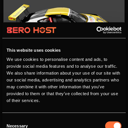
This website uses cookies
We use cookies to personalise content and ads, to
Funkausstatter für Project 1
provide social media features and to analyse our traffic.
Simracing
We also share information about your use of our site with
26.03.2018 - 14:00 Uhr
Andreas Beck
our social media, advertising and analytics partners who
6954
may combine it with other information that you’ve
provided to them or that they’ve collected from your use
Wir begrüßen rückwirkend noch unserer Partner
of their services.
Project 1 Simracing und freuen uns auf die
gemeinsame Zusammenarbeit.Zu Project 1
Simracing:Project 1 Simracing ist ein seit 2016
Consent
bestehendes Simracing Team, welches aus 8
Necessary
Selection