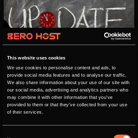
This website uses cookies
Überarbeitung der vServer
We use cookies to personalise content and ads, to
Verwaltung
provide social media features and to analyse our traffic.
We also share information about your use of our site with
29.10.2017 - 16:00 Uhr
Michael Eisele
our social media, advertising and analytics partners who
5989
may combine it with other information that you’ve
Ausblick auf das überarbeitete vServer
provided to them or that they’ve collected from your use
Webinterface Unsere Kunden, welche bei uns
of their services.
Ihren vServer nutzen, wissen und sehen, das
vServer Webinterface sieht etwas chaotisch aus.
Deswegen haben wir uns die Mühe gemacht
Consent